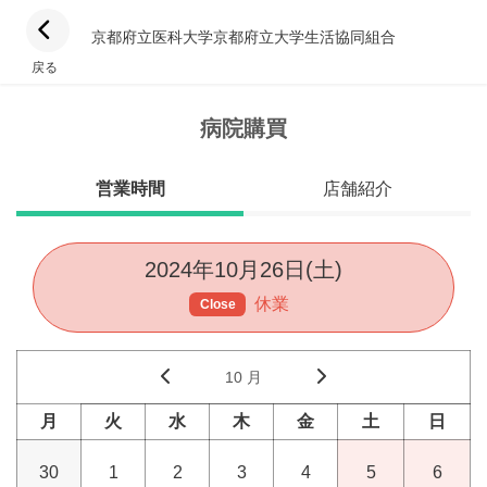
京都府立医科大学京都府立大学生活協同組合
戻る
病院購買
営業時間
店舗紹介
2024年10月26日(土)
休業
Close
10 月
月
火
水
木
金
土
日
30
1
2
3
4
5
6