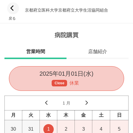
京都府立医科大学京都府立大学生活協同組合
戻る
病院購買
営業時間
店舗紹介
2025年01月01日(水)
休業
Close
1 月
月
火
水
木
金
土
日
30
31
1
2
3
4
5