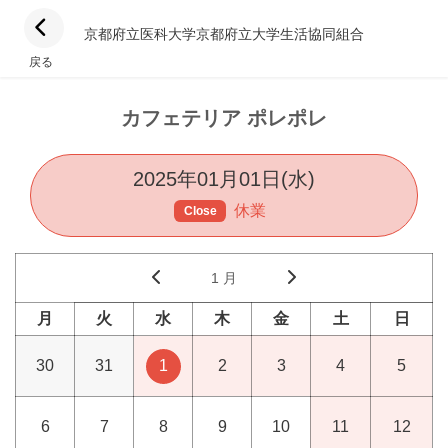
京都府立医科大学京都府立大学生活協同組合
戻る
カフェテリア ポレポレ
2025年01月01日(水)
休業
Close
1 月
月
火
水
木
金
土
日
30
31
1
2
3
4
5
6
7
8
9
10
11
12