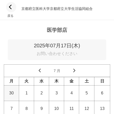
京都府立医科大学京都府立大学生活協同組合
戻る
医学部店
2025年07月17日(木)
お問い合わせください
7 月
月
火
水
木
金
土
日
30
1
2
3
4
5
6
7
8
9
10
11
12
13