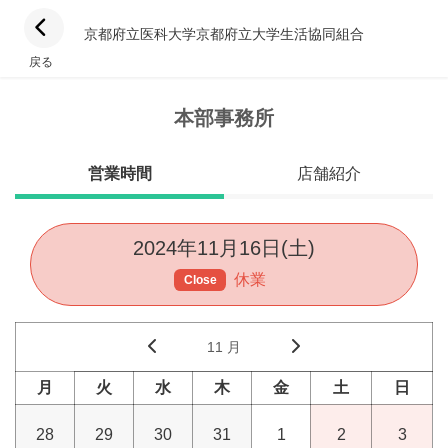
京都府立医科大学京都府立大学生活協同組合
戻る
本部事務所
営業時間
店舗紹介
2024年11月16日(土)
休業
Close
11 月
月
火
水
木
金
土
日
28
29
30
31
1
2
3