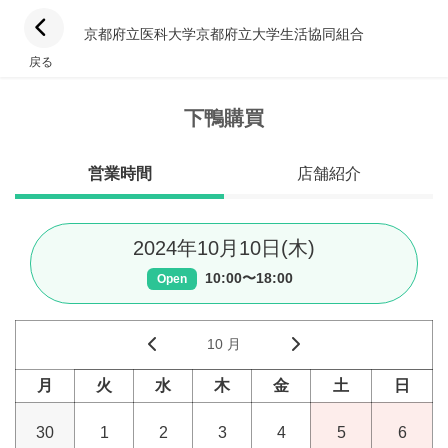
京都府立医科大学京都府立大学生活協同組合
戻る
下鴨購買
営業時間
店舗紹介
2024年10月10日(木)
10:00〜18:00
Open
10 月
月
火
水
木
金
土
日
30
1
2
3
4
5
6